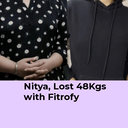
Nitya, Lost 48Kgs
with Fitrofy